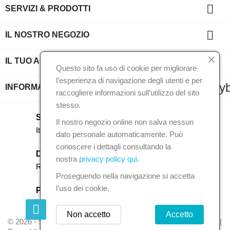

SERVIZI & PRODOTTI

IL NOSTRO NEGOZIO

IL TUO ACCOUNT
Questo sito fa uso di cookie per migliorare
l’esperienza di navigazione degli utenti e per
key
INFORMAZIONI NEGOZIO
raccogliere informazioni sull’utilizzo del sito
stesso.
SPEDIZIONE GRATUITA
Il nostro negozio online non salva nessun
Italia oltre i 100€ | Europa oltre i 150€
dato personale automaticamente. Può
conoscere i dettagli consultando la
DIRITTO DI RESO
nostra
privacy policy qui
.
Reso entro 90 giorni
Proseguendo nella navigazione si accetta
l’uso dei cookie.
PAGA A RATE
Fino a 3 rate ad interessi zero
Non accetto
Accetto
© 2026 - Skateshop Extreme Games | Via Antonio Gramsci 27 |