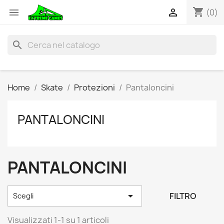
shopping_cart


(0)
search
Home
Skate
Protezioni
Pantaloncini
PANTALONCINI
PANTALONCINI

FILTRO
Scegli
Visualizzati 1-1 su 1 articoli