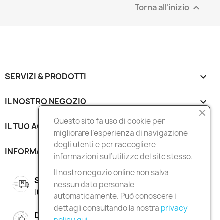
Torna all'inizio

SERVIZI & PRODOTTI

IL NOSTRO NEGOZIO

Questo sito fa uso di cookie per
IL TUO ACCOUNT

migliorare l’esperienza di navigazione
degli utenti e per raccogliere
INFORMAZIONI NEGOZIO
keyboard_arrow_down
informazioni sull’utilizzo del sito stesso.
Il nostro negozio online non salva
SPEDIZIONE GRATUITA
nessun dato personale
Italia oltre i 100€ | Europa oltre i 150€
automaticamente. Può conoscere i
dettagli consultando la nostra
privacy
DIRITTO DI RESO
policy qui
.