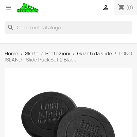
shopping_cart


(0)
search
Home
Skate
Protezioni
Guanti da slide
LONG
ISLAND - Slide Puck Set 2 Black