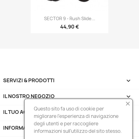
SECTOR 9 - Rush Slide...
44,90 €
SERVIZI & PRODOTTI

IL NOSTRO NEGOZIO

Questo sito fa uso di cookie per
IL TUO ACCOUNT

migliorare l’esperienza di navigazione
degli utenti e per raccogliere
INFORMAZIONI NEGOZIO
keyboard_arrow_down
informazioni sull’utilizzo del sito stesso.